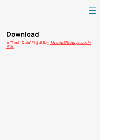
Download
※"Tech Data" 다운로드는
khwoo@hotsys.co.kr
문의